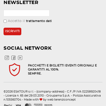
NEWSLETTER
Accetto il
trattamento dati
SOCIAL NETWORK
PACCHETTI E BIGLIETTI EVENTI ORIGINALI E
GARANTITI AL 100%.
SEMPRE.
©2026 ESATOUR s.r.l. - {company-address} - C.F./P.IVA 02258920418
- Licenza n. 65 del 29.03.2010 - Groupama S.p.A. - Polizza Assicurativa
n.105560704 - Made with
by
web terenziconcept